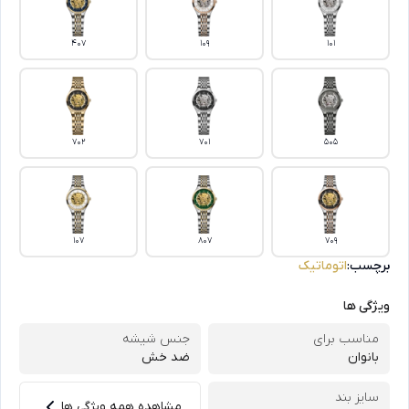
407
109
101
702
701
505
107
807
709
برچسب:
اتوماتیک
ویژگی ها
مناسب برای
جنس شیشه
بانوان
ضد خش
سایز بند
مشاهده همه ویژگی ها