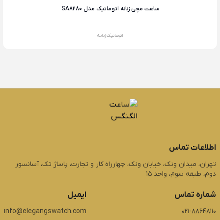
ساعت مچی زنانه اتوماتیک مدل SA8280
اتوماتیک زنانه
اطلاعات تماس
تهران، میدان ونک، خیابان ونک، چهارراه کار و تجارت، پاساژ تک، آسانسور
دوم، طبقه سوم، واحد 15
شماره تماس
ایمیل
info@elegangswatch.com
021-88648110