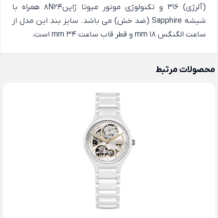
(آلرژی) 316 و تکنولوژی موتور میوتا ژاپن8N24 همراه با
شیشه Sapphire (ضد خش) می باشد. سایز بند این مدل از
ساعت الگنگس 18 mm و قطر قاب ساعت 34 mm است.
محصولات مرتبط