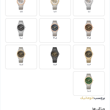
109
107
101
701
409
309
707
706
702
807
برچسب:
اتوماتیک
ویژگی ها