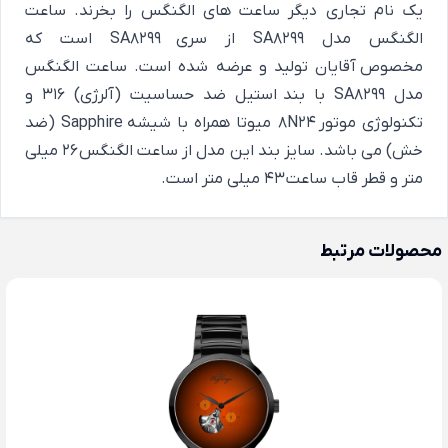
یک نام تجاری دیگر ساعت های الگنگس را بخرند. ساعت
الگنگس مدل SA8299 از سری SA8299 است که
مخصوص آقایان تولید و عرضه شده است. ساعت الگنگس
مدل SA8299 با بند استیل ضد حساسیت (آلرژی) 316 و
تکنولوژی موتور 8N24 میوتا همراه با شیشه Sapphire (ضد
خش) می باشد. سایز بند این مدل از ساعت الگنگس 2۶ میلی
متر و قطر قاب ساعت ۴۳ میلی متر است.
محصولات مرتبط