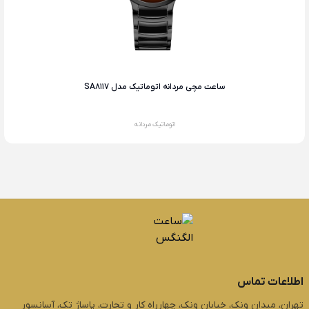
ساعت مچی مردانه اتوماتیک مدل SA8117
اتوماتیک مردانه
اطلاعات تماس
تهران، میدان ونک، خیابان ونک، چهارراه کار و تجارت، پاساژ تک، آسانسور