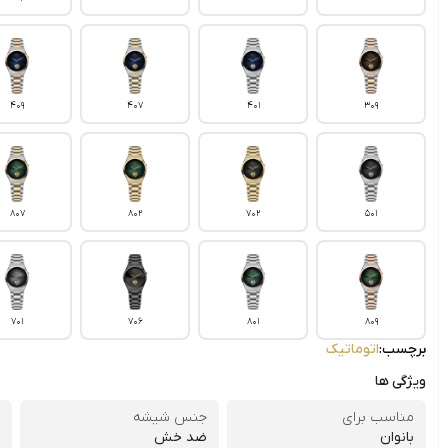
409
407
401
309
807
802
702
501
701
706
801
809
برچسب:
اتوماتیک
ویژگی ها
مناسب برای
جنس شیشه
بانوان
ضد خش