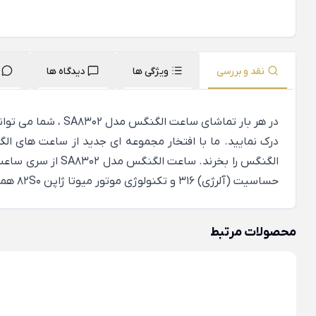
نقد و بررسی
ویژگی ها
دیدگاه ها
در هر بار تماشای 
درک نمایید. ما با افتخار مجموعه ای جدید از ساعت های ا
حساسیت (آلرژی) 316 و تکنولوژی موتور میوتا ژاپن 82S0 همراه با شیشه Sapphire (ضد خش) می باشد. سایز بند این مدل از ساعت الگنگس 18 mm و قطر قاب ساعت 32 mm است.
محصولات مرتبط