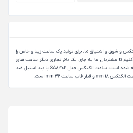
لای ساعت های الگنگس و شوق و اشتیاق ما، برای تولید یک ساعت زیبا و خاص را
کنیم تا مشتریان ما به جای یک نام تجاری دیگر ساعت های
الگنگس را بخرند. ساعت الگنگس مدل SA8302 از سری ساعت های مردانه و زنانه اتوماتیک است که مخصوص بانوان تولید و عرضه شده است. ساعت الگنگس مدل SA8302 با بند استیل ضد