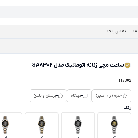
ما
تماس با ما
ساعت مچی زنانه اتوماتیک مدل SA8302
sa8302
0
0
0
نمره (از 0 امتیاز)
دیدگاه
پرسش و پاسخ
رنگ :
109
107
101
071