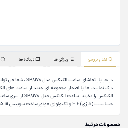
نقد و بررسی
ویژگی ها
دیدگاه ها
در هر بار تماشای 
درک نمایید. ما با افتخار مجموعه ای جدید از ساعت های ا
حساسیت (آلرژی) 316 و تکنولوژی موتور ساخت سوییس ETA F05.111 همراه با شیشه Sapphire (ضد خش) می باشد. سایز بند این مدل از ساعت الگنگس 22mm و قطر قاب ساعت 42mm است.
محصولات مرتبط