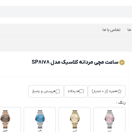
ما
تماس با ما
ساعت مچی مردانه کلاسیک مدل SP8178
0
0
0
نمره (از 0 امتیاز)
دیدگاه
پرسش و پاسخ
رنگ :
053
041
002
001