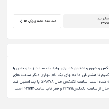
سایز بند
مشاهده همه ویژگی ها
22mm
لای ساعت های الگنگس و شوق و اشتیاق ما، برای تولید یک ساعت زیبا و خاص را
کنیم تا مشتریان ما به جای یک نام تجاری دیگر ساعت های
الگنگس را بخرند. ساعت الگنگس مدل SP8178 از سری ساعت های مردانه و زنانه کلاسیک است که مخصوص آقایان تولید و عرضه شده است. ساعت الگنگس مدل SP8178 با بند استیل ضد