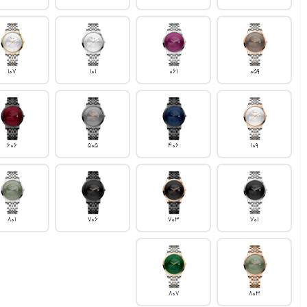
107
101
061
059
606
505
406
109
801
706
703
701
807
803