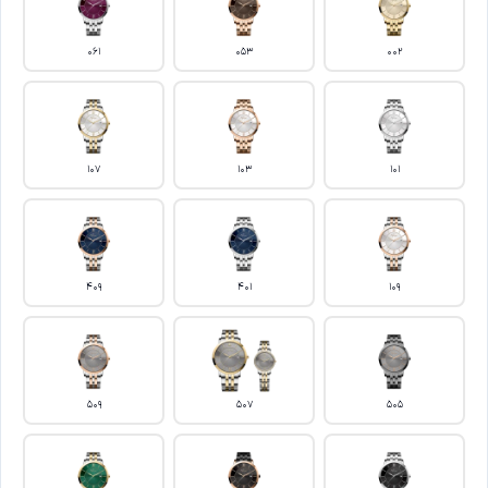
061
053
002
107
103
101
409
401
109
509
507
505