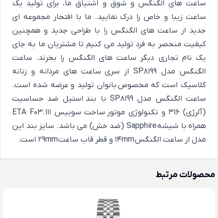
ساعت های الگنگس و شوق و اشتیاق ما، برای تولید یک
ساعت زیبا و خاص را درک نمایید. ما با افتخار مجموعه ای
جدید از ساعت های الگنگس را با طراحی جدید و همچنین
کیفیت منحصر به فرد تولید می کنیم تا مشتریان ما به جای
یک نام تجاری دیگر ساعت های الگنگس را بخرند. ساعت
الگنگس مدل SP8199 از سری ساعت های مردانه و زنانه
کلاسیک است که مخصوص بانوان تولید و عرضه شده است.
ساعت الگنگس مدل SP8199 با بند استیل ضد حساسیت
(آلرژی) 316 و تکنولوژی موتور ساخت سوییس ETA F03.111
همراه با شیشه Sapphire (ضد خش) می باشد. سایز بند این
مدل از ساعت الگنگس 14mm و قطر قاب ساعت 29mm است.
محصولات مرتبط